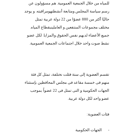
للمياه من خلال الجمعية العمومي
ة.
هم مسؤولون عن
رسم سياسة المجلس ومتابعة أنشطته
ومراقبته
.
و يوجد
حاليًا أكثر من
880
عضوًا من
22
دولة عربية تمثل
مختلف مجموعات المنتفعين و العاملين
بقطاع المياه
.
جميع الأعضاء لديهم نفس الحقوق والمزايا
.
لكل عضو
نشط صوت واحد خلال اجتماعات الجمعية العمومية
.
تقسم العضوية إلى ستة فئلت نختلفة، تمثل كل فئة
منهم فى خمسة مقاعد فى مجلس المحافظين بإستثناء
الجهات الحكومية و التى تمثل فى
22
عضواً بموجب
عضو واحد لكل دولة عربية
.
فئات العضوية
:
-
الجهات الحكومية